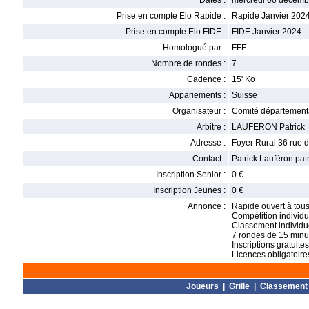
Dates :
mercredi 06 décemb
Prise en compte Elo Rapide :
Rapide Janvier 202
Prise en compte Elo FIDE :
FIDE Janvier 2024
Homologué par :
FFE
Nombre de rondes :
7
Cadence :
15' Ko
Appariements :
Suisse
Organisateur :
Comité département
Arbitre :
LAUFERON Patrick
Adresse :
Foyer Rural 36 rue 
Contact :
Patrick Lauféron p
Inscription Senior :
0 €
Inscription Jeunes :
0 €
Annonce :
Rapide ouvert à tous
Compétition individu
Classement individue
7 rondes de 15 minu
Inscriptions gratuit
Licences obligatoires
Joueurs
|
Grille
|
Classement