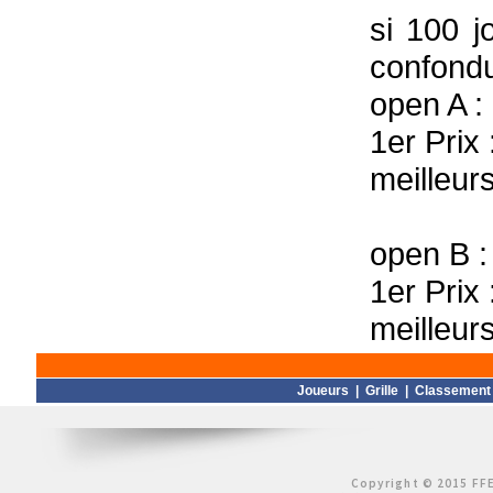
si 100 
confondu
open A :
1er Prix 
meilleur
open B :
1er Prix 
meilleur
Joueurs
|
Grille
|
Classement
Copyright © 2015 FFE