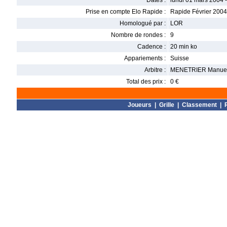
Dates :
lundi 01 mars 2004 
Prise en compte Elo Rapide :
Rapide Février 2004
Homologué par :
LOR
Nombre de rondes :
9
Cadence :
20 min ko
Appariements :
Suisse
Arbitre :
MENETRIER Manue
Total des prix :
0 €
Joueurs
|
Grille
|
Classement
|