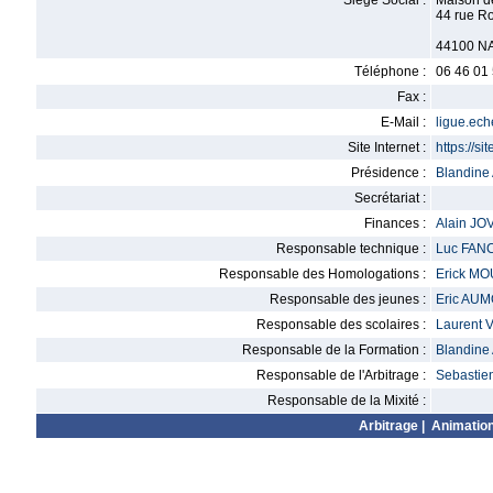
Siège Social :
Maison d
44 rue R
44100 N
Téléphone :
06 46 01
Fax :
E-Mail :
ligue.ec
Site Internet :
https://si
Présidence :
Blandin
Secrétariat :
Finances :
Alain JO
Responsable technique :
Luc FAN
Responsable des Homologations :
Erick M
Responsable des jeunes :
Eric AU
Responsable des scolaires :
Laurent
Responsable de la Formation :
Blandin
Responsable de l'Arbitrage :
Sebasti
Responsable de la Mixité :
Arbitrage
|
Animatio