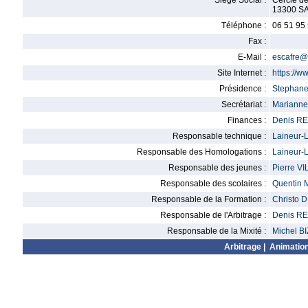
Siège Social :
Cercle de
13300 S
Téléphone :
06 51 95
Fax :
E-Mail :
escafre@
Site Internet :
https://
Présidence :
Stephan
Secrétariat :
Marianne
Finances :
Denis R
Responsable technique :
Laineur-
Responsable des Homologations :
Laineur-
Responsable des jeunes :
Pierre V
Responsable des scolaires :
Quentin
Responsable de la Formation :
Christo 
Responsable de l'Arbitrage :
Denis R
Responsable de la Mixité :
Michel B
Arbitrage
|
Animatio