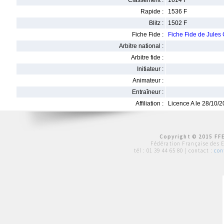
Classement :
1614 F
Rapide :
1536 F
Blitz :
1502 F
Fiche Fide :
Fiche Fide de Jul
Arbitre national :
Arbitre fide :
Initiateur :
Animateur :
Entraîneur :
Affiliation :
Licence A le 28/10/
Copyright © 2015 FFE
Fédération Française des 
tél :
01 39 44 65 80
| contact :
con