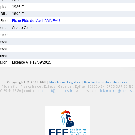
ment :
2026 F
pide :
1985 F
Blitz :
1802 F
Fide :
Fiche Fide de Mael PAINEAU
ional :
Arbitre Club
 fide :
iateur :
teur :
neur :
iation :
Licence A le 12/09/2025
Copyright © 2015 FFE |
Mentions légales
|
Protection des données
Fédération Française des Echecs |
6 rue de l'Eglise | 92600 ASNIERES SUR SEINE
01 39 44 65 80
| contact :
contact@ffechecs.fr
| webmestre :
erick.mouret@echecs.as