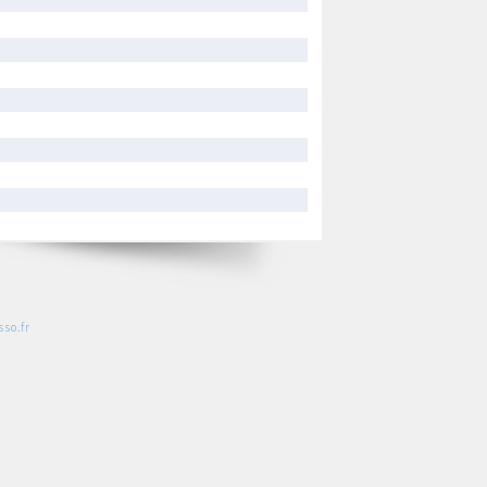
so.fr