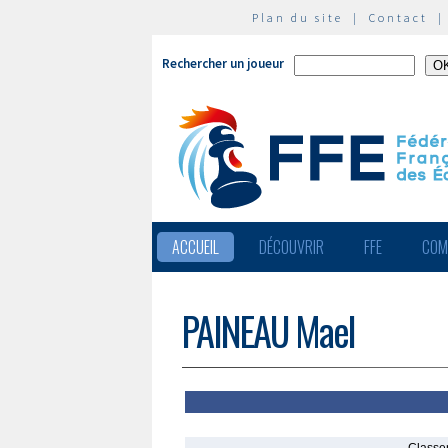
Plan du site
|
Contact
Rechercher un joueur
ACCUEIL
DÉCOUVRIR
FFE
COM
PAINEAU Mael