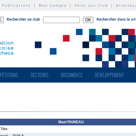
|
Publications
|
Mon Compte
|
Gérer son Club
|
Directeu
Rechercher un club
Rechercher dans le si
PÉTITIONS
SECTEURS
DOCUMENTS
DÉVELOPPEMENT
Mael PAINEAU
Titre :