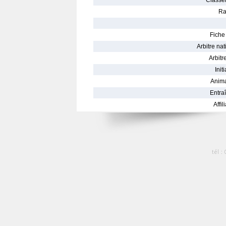
Classe
Ra
Fiche 
Arbitre nat
Arbitre
Init
Anima
Entraî
Affil
tél :