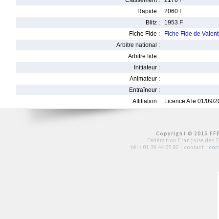
Classement :
2176 F
Rapide :
2060 F
Blitz :
1953 F
Fiche Fide :
Fiche Fide de Val
Arbitre national :
Arbitre fide :
Initiateur :
Animateur :
Entraîneur :
Affiliation :
Licence A le 01/09/
Copyright © 2015 FFE
Fédération Française des 
tél :
01 39 44 65 80
| contact :
con