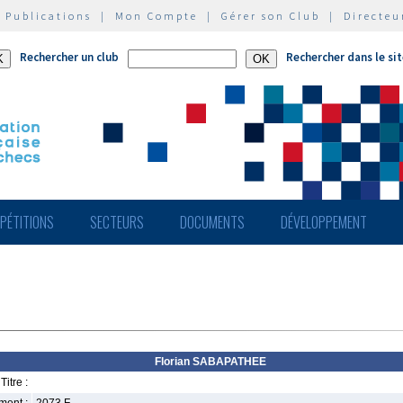
|
Publications
|
Mon Compte
|
Gérer son Club
|
Directeu
Rechercher un club
Rechercher dans le si
PÉTITIONS
SECTEURS
DOCUMENTS
DÉVELOPPEMENT
Florian SABAPATHEE
Titre :