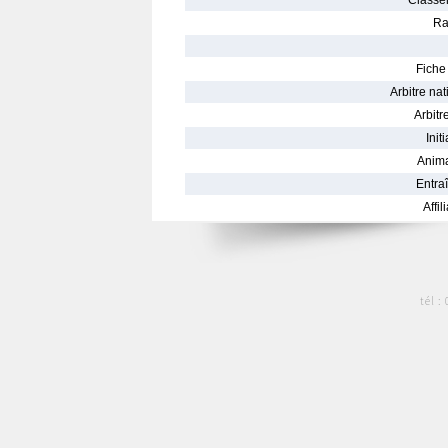
Classe
Ra
Fiche 
Arbitre nat
Arbitre
Init
Anima
Entraî
Affil
tél :