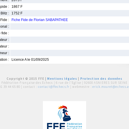
ment :
2073 F
pide :
1867 F
Blitz :
1752 F
Fide :
Fiche Fide de Florian SABAPATHEE
ional :
 fide :
iateur :
teur :
neur :
iation :
Licence A le 01/09/2025
Copyright © 2015 FFE |
Mentions légales
|
Protection des données
Fédération Française des Echecs |
6 rue de l'Eglise | 92600 ASNIERES SUR SEINE
01 39 44 65 80
| contact :
contact@ffechecs.fr
| webmestre :
erick.mouret@echecs.as