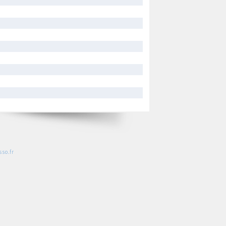
so.fr