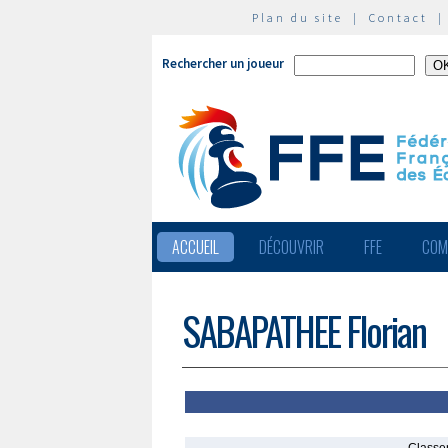
Plan du site
|
Contact
Rechercher un joueur
ACCUEIL
DÉCOUVRIR
FFE
COM
SABAPATHEE Florian