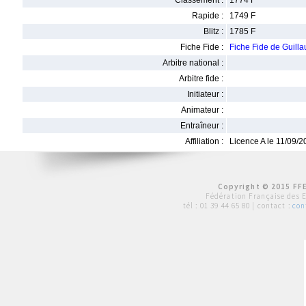
Classement :
1774 F
Rapide :
1749 F
Blitz :
1785 F
Fiche Fide :
Fiche Fide de Gui
Arbitre national :
Arbitre fide :
Initiateur :
Animateur :
Entraîneur :
Affiliation :
Licence A le 11/09/
Copyright © 2015 FFE
Fédération Française des 
tél :
01 39 44 65 80
| contact :
con