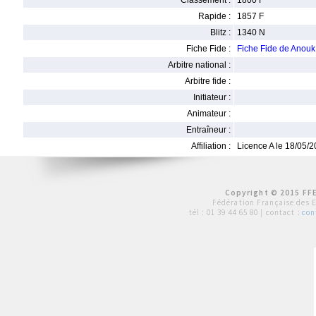
Classement :
1800 F
Rapide :
1857 F
Blitz :
1340 N
Fiche Fide :
Fiche Fide de Ano
Arbitre national :
Arbitre fide :
Initiateur :
Animateur :
Entraîneur :
Affiliation :
Licence A le 18/05/
Copyright © 2015 FFE
Fédération Française des 
tél :
01 39 44 65 80
| contact :
con