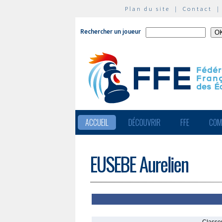
Plan du site
|
Contact
Rechercher un joueur
ACCUEIL
DÉCOUVRIR
FFE
COM
EUSEBE Aurelien