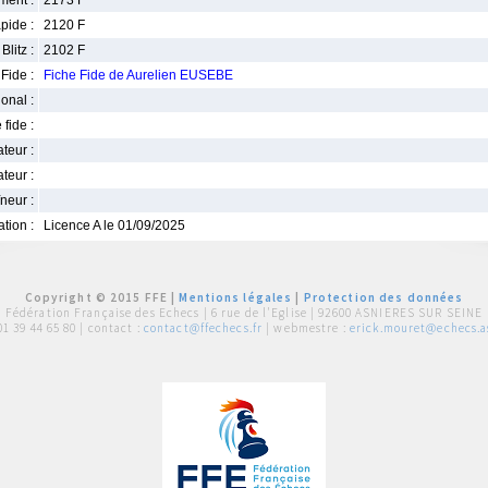
ment :
2173 F
pide :
2120 F
Blitz :
2102 F
Fide :
Fiche Fide de Aurelien EUSEBE
ional :
 fide :
iateur :
teur :
neur :
iation :
Licence A le 01/09/2025
Copyright © 2015 FFE |
Mentions légales
|
Protection des données
Fédération Française des Echecs |
6 rue de l'Eglise | 92600 ASNIERES SUR SEINE
01 39 44 65 80
| contact :
contact@ffechecs.fr
| webmestre :
erick.mouret@echecs.as