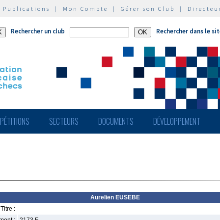
|
Publications
|
Mon Compte
|
Gérer son Club
|
Directeu
Rechercher un club
Rechercher dans le si
PÉTITIONS
SECTEURS
DOCUMENTS
DÉVELOPPEMENT
Aurelien EUSEBE
Titre :