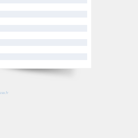
so.fr