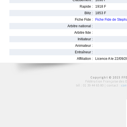
Classement :
1890 F
Rapide :
1918 F
Blitz :
1853 F
Fiche Fide :
Fiche Fide de Ste
Arbitre national :
Arbitre fide :
Initiateur :
Animateur :
Entraîneur :
Affiliation :
Licence A le 22/09/
Copyright © 2015 FFE
Fédération Française des 
tél :
01 39 44 65 80
| contact :
con