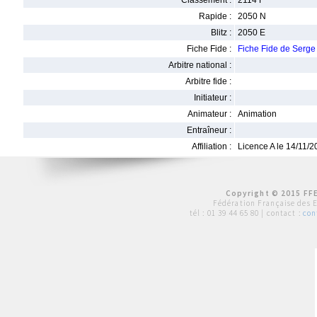
Classement :
2114 F
Rapide :
2050 N
Blitz :
2050 E
Fiche Fide :
Fiche Fide de Ser
Arbitre national :
Arbitre fide :
Initiateur :
Animateur :
Animation
Entraîneur :
Affiliation :
Licence A le 14/11/
Copyright © 2015 FFE
Fédération Française des 
tél :
01 39 44 65 80
| contact :
con