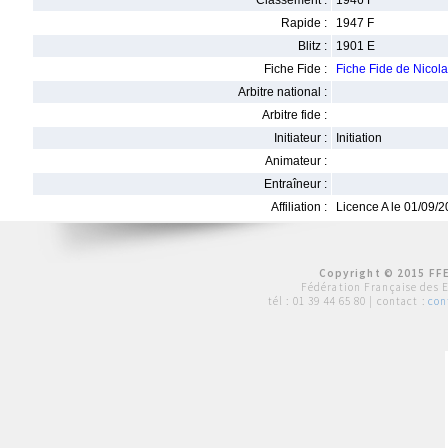
Classement :
1946 F
Rapide :
1947 F
Blitz :
1901 E
Fiche Fide :
Fiche Fide de Nic
Arbitre national :
Arbitre fide :
Initiateur :
Initiation
Animateur :
Entraîneur :
Affiliation :
Licence A le 01/09/
Copyright © 2015 FFE
Fédération Française des 
tél :
01 39 44 65 80
| contact :
con