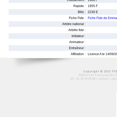
Classement :
1988 F
Rapide :
1955 F
Blitz :
2230 E
Fiche Fide :
Fiche Fide de Emm
Arbitre national :
Arbitre fide :
Initiateur :
Animateur :
Entraîneur :
Affiliation :
Licence A le 14/09/
Copyright © 2015 FFE
Fédération Française des 
tél :
01 39 44 65 80
| contact :
con