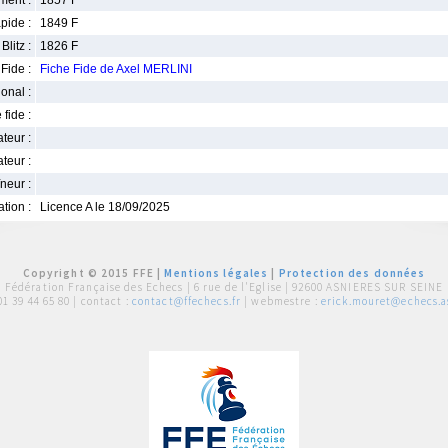
ment :
1857 F
pide :
1849 F
Blitz :
1826 F
Fide :
Fiche Fide de Axel MERLINI
ional :
 fide :
iateur :
teur :
neur :
iation :
Licence A le 18/09/2025
Copyright © 2015 FFE |
Mentions légales
|
Protection des données
Fédération Française des Echecs |
6 rue de l'Eglise | 92600 ASNIERES SUR SEINE
01 39 44 65 80
| contact :
contact@ffechecs.fr
| webmestre :
erick.mouret@echecs.as