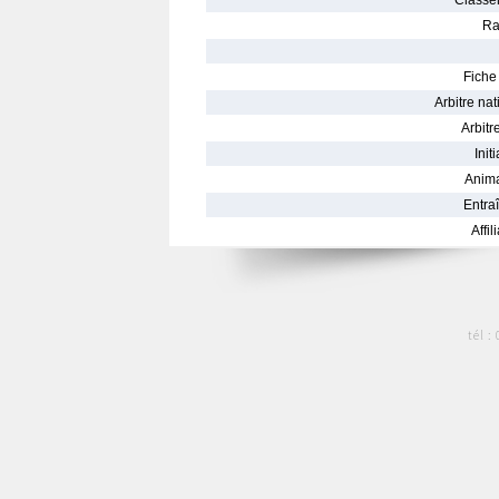
Classe
Ra
Fiche 
Arbitre nat
Arbitre
Init
Anima
Entraî
Affil
tél :