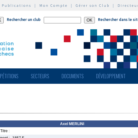
|
Publications
|
Mon Compte
|
Gérer son Club
|
Directeu
Rechercher un club
Rechercher dans le si
PÉTITIONS
SECTEURS
DOCUMENTS
DÉVELOPPEMENT
Axel MERLINI
Titre :