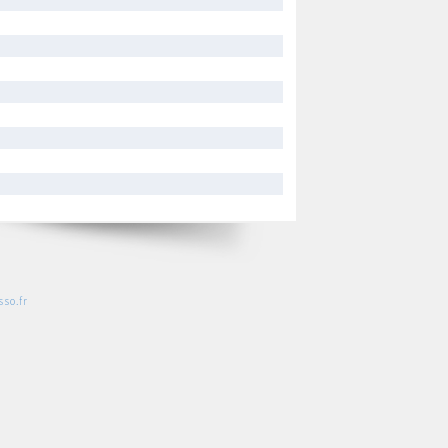
so.fr