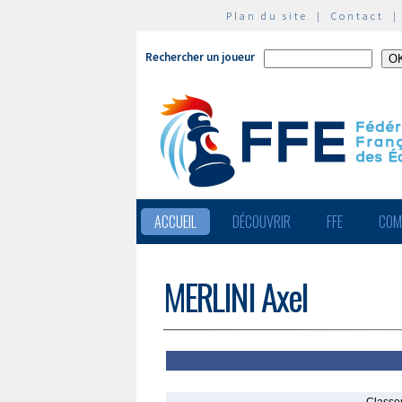
Plan du site
|
Contact
Rechercher un joueur
ACCUEIL
DÉCOUVRIR
FFE
COM
MERLINI Axel