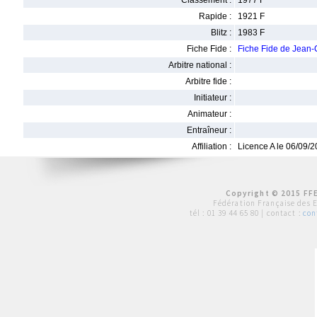
Classement :
1977 F
Rapide :
1921 F
Blitz :
1983 F
Fiche Fide :
Fiche Fide de Jean
Arbitre national :
Arbitre fide :
Initiateur :
Animateur :
Entraîneur :
Affiliation :
Licence A le 06/09/
Copyright © 2015 FFE
Fédération Française des 
tél :
01 39 44 65 80
| contact :
con