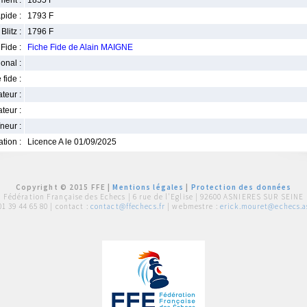
ment :
1855 F
pide :
1793 F
Blitz :
1796 F
Fide :
Fiche Fide de Alain MAIGNE
ional :
 fide :
iateur :
teur :
neur :
iation :
Licence A le 01/09/2025
Copyright © 2015 FFE |
Mentions légales
|
Protection des données
Fédération Française des Echecs |
6 rue de l'Eglise | 92600 ASNIERES SUR SEINE
01 39 44 65 80
| contact :
contact@ffechecs.fr
| webmestre :
erick.mouret@echecs.as