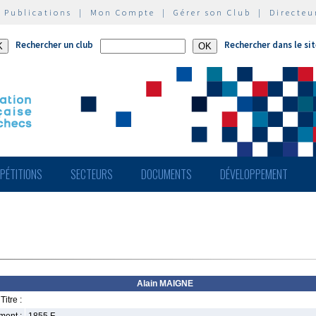
|
Publications
|
Mon Compte
|
Gérer son Club
|
Directeu
Rechercher un club
Rechercher dans le si
PÉTITIONS
SECTEURS
DOCUMENTS
DÉVELOPPEMENT
Alain MAIGNE
Titre :