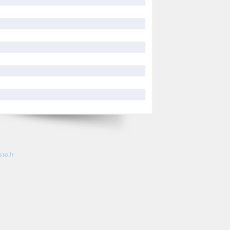
so.fr