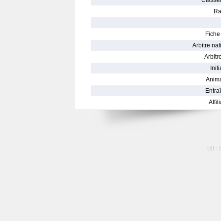
Classe
Ra
Fiche 
Arbitre nat
Arbitre
Init
Anima
Entraî
Affil
tél :