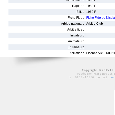
Classement :
1909 F
Rapide :
1980 F
Blitz :
1962 F
Fiche Fide :
Fiche Fide de Nico
Arbitre national :
Arbitre Club
Arbitre fide :
Initiateur :
Animateur :
Entraîneur :
Affiliation :
Licence A le 01/09/
Copyright © 2015 FFE
Fédération Française des 
tél :
01 39 44 65 80
| contact :
con