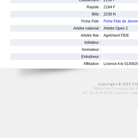
Classement :
2130 F
Rapide :
2184 F
Blitz :
2230 N
Fiche Fide :
Fiche Fide de Jer
Arbitre national :
Arbitre Open 2
Arbitre fide :
Agrément FIDE
Initiateur :
Animateur :
Entraîneur :
Affiliation :
Licence A le 01/09/
Copyright © 2015 FFE
Fédération Française des 
tél :
01 39 44 65 80
| contact :
con