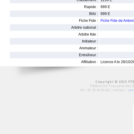
Classement :
1299 E
Rapide :
999 E
Blitz :
999 E
Fiche Fide :
Fiche Fide de Anton
Arbitre national :
Arbitre fide :
Initiateur :
Animateur :
Entraîneur :
Affiliation :
Licence A le 28/10/
Copyright © 2015 FFE
Fédération Française des 
tél :
01 39 44 65 80
| contact :
con