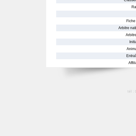
Classe
Ra
Fiche 
Arbitre nat
Arbitre
Init
Anima
Entraî
Affil
tél :