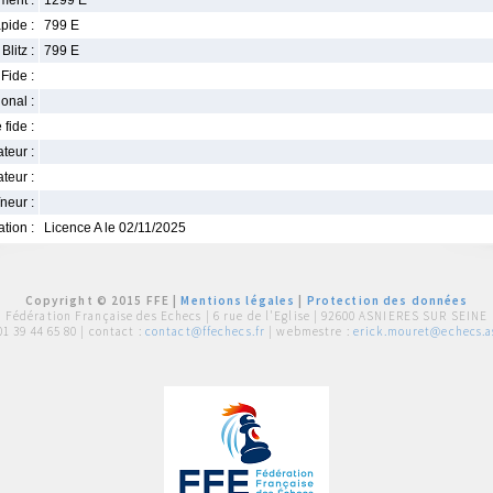
ment :
1299 E
pide :
799 E
Blitz :
799 E
Fide :
ional :
 fide :
iateur :
teur :
neur :
iation :
Licence A le 02/11/2025
Copyright © 2015 FFE |
Mentions légales
|
Protection des données
Fédération Française des Echecs |
6 rue de l'Eglise | 92600 ASNIERES SUR SEINE
01 39 44 65 80
| contact :
contact@ffechecs.fr
| webmestre :
erick.mouret@echecs.as