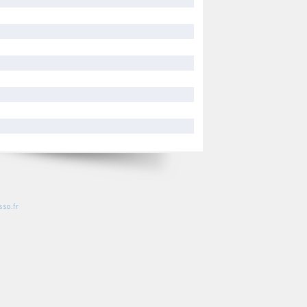
so.fr