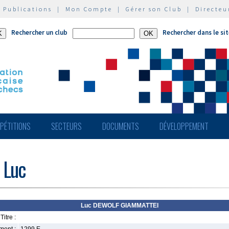
|
Publications
|
Mon Compte
|
Gérer son Club
|
Directeu
Rechercher un club
Rechercher dans le si
PÉTITIONS
SECTEURS
DOCUMENTS
DÉVELOPPEMENT
 Luc
Luc DEWOLF GIAMMATTEI
Titre :