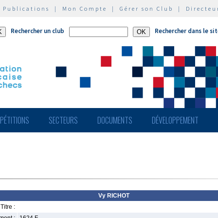
|
Publications
|
Mon Compte
|
Gérer son Club
|
Directeu
Rechercher un club
Rechercher dans le si
PÉTITIONS
SECTEURS
DOCUMENTS
DÉVELOPPEMENT
Vy RICHOT
Titre :