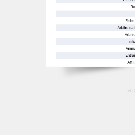
Classe
Ra
Fiche 
Arbitre nat
Arbitre
Init
Anima
Entraî
Affil
tél :