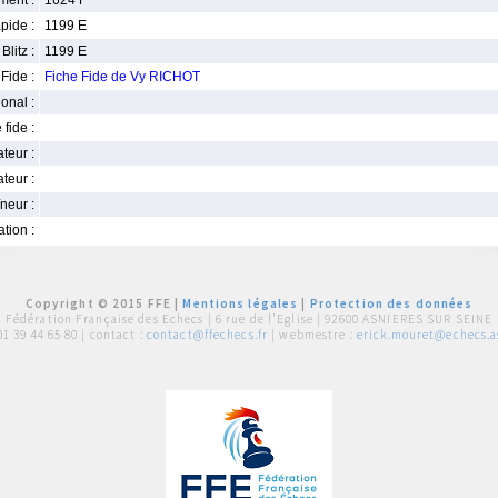
ment :
1624 F
pide :
1199 E
Blitz :
1199 E
Fide :
Fiche Fide de Vy RICHOT
ional :
 fide :
iateur :
teur :
neur :
iation :
Copyright © 2015 FFE |
Mentions légales
|
Protection des données
Fédération Française des Echecs |
6 rue de l'Eglise | 92600 ASNIERES SUR SEINE
01 39 44 65 80
| contact :
contact@ffechecs.fr
| webmestre :
erick.mouret@echecs.as