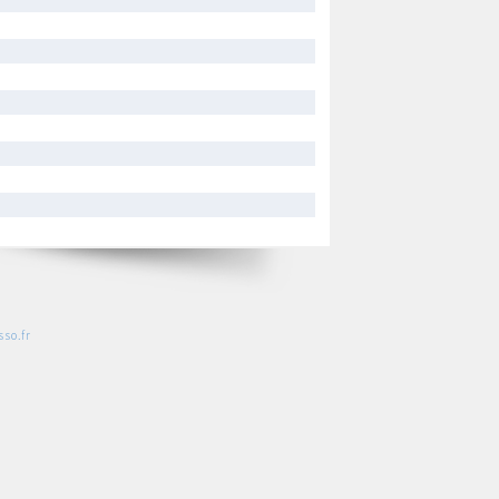
so.fr