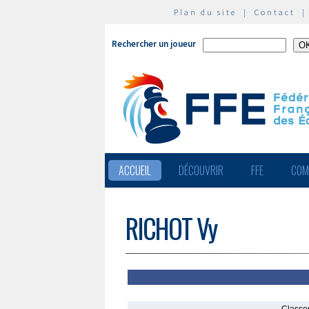
Plan du site
|
Contact
Rechercher un joueur
ACCUEIL
DÉCOUVRIR
FFE
COM
RICHOT Vy