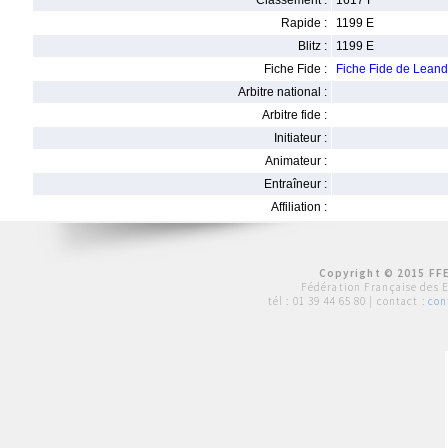
Classement :
1617 F
Rapide :
1199 E
Blitz :
1199 E
Fiche Fide :
Fiche Fide de Lea
Arbitre national :
Arbitre fide :
Initiateur :
Animateur :
Entraîneur :
Affiliation :
Copyright © 2015 FFE
Fédération Française des 
tél :
01 39 44 65 80
| contact :
con