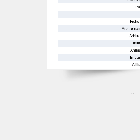
Classe
Ra
Fiche 
Arbitre nat
Arbitre
Init
Anima
Entraî
Affil
tél :