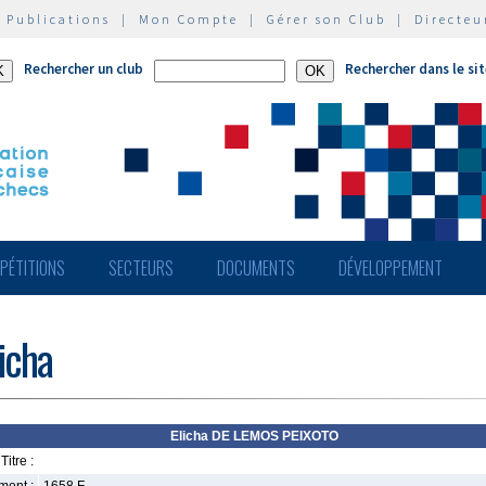
|
Publications
|
Mon Compte
|
Gérer son Club
|
Directeu
Rechercher un club
Rechercher dans le si
PÉTITIONS
SECTEURS
DOCUMENTS
DÉVELOPPEMENT
icha
Elicha DE LEMOS PEIXOTO
Titre :