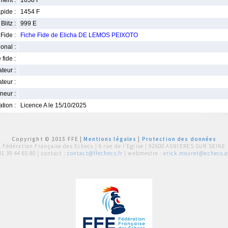
ment :
1658 F
pide :
1454 F
Blitz :
999 E
Fide :
Fiche Fide de Elicha DE LEMOS PEIXOTO
ional :
 fide :
iateur :
teur :
neur :
iation :
Licence A le 15/10/2025
Copyright © 2015 FFE |
Mentions légales
|
Protection des données
Fédération Française des Echecs |
6 rue de l'Eglise | 92600 ASNIERES SUR SEINE
01 39 44 65 80
| contact :
contact@ffechecs.fr
| webmestre :
erick.mouret@echecs.as