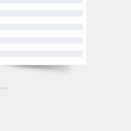
so.fr