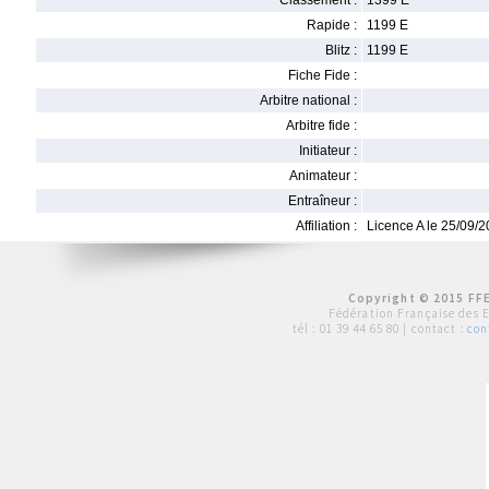
Classement :
1399 E
Rapide :
1199 E
Blitz :
1199 E
Fiche Fide :
Arbitre national :
Arbitre fide :
Initiateur :
Animateur :
Entraîneur :
Affiliation :
Licence A le 25/09/
Copyright © 2015 FFE
Fédération Française des 
tél :
01 39 44 65 80
| contact :
con