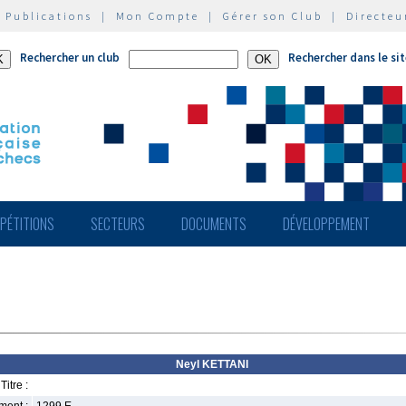
|
Publications
|
Mon Compte
|
Gérer son Club
|
Directeu
Rechercher un club
Rechercher dans le si
PÉTITIONS
SECTEURS
DOCUMENTS
DÉVELOPPEMENT
Neyl KETTANI
Titre :