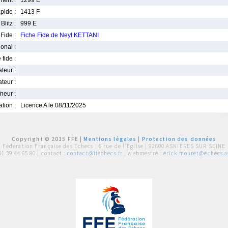
ment :
1299 E
pide :
1413 F
Blitz :
999 E
Fide :
Fiche Fide de Neyl KETTANI
ional :
 fide :
iateur :
teur :
neur :
iation :
Licence A le 08/11/2025
Copyright © 2015 FFE |
Mentions légales
|
Protection des données
Fédération Française des Echecs |
6 rue de l'Eglise | 92600 ASNIERES SUR SEINE
01 39 44 65 80
| contact :
contact@ffechecs.fr
| webmestre :
erick.mouret@echecs.as