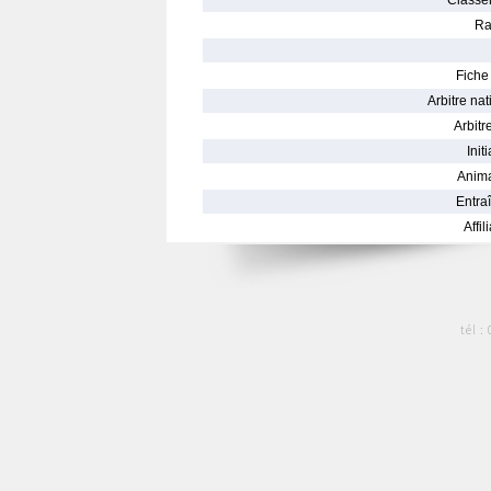
Classe
Ra
Fiche 
Arbitre nat
Arbitre
Init
Anima
Entraî
Affil
tél :