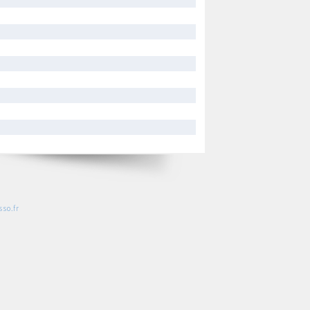
so.fr