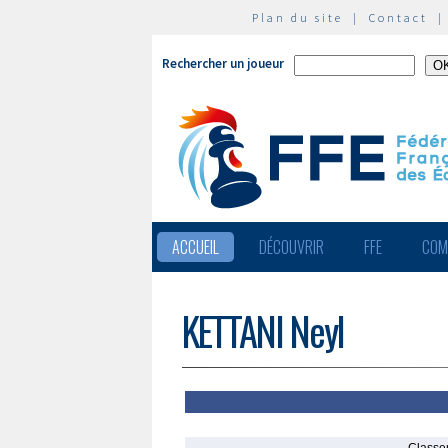
Plan du site
|
Contact
Rechercher un joueur
ACCUEIL
DÉCOUVRIR
FFE
COM
KETTANI Neyl