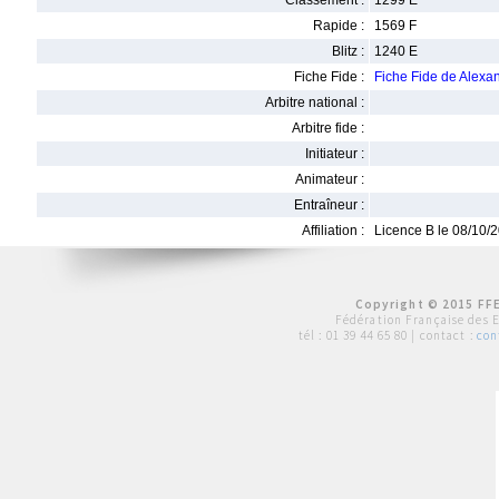
Classement :
1299 E
Rapide :
1569 F
Blitz :
1240 E
Fiche Fide :
Fiche Fide de Alex
Arbitre national :
Arbitre fide :
Initiateur :
Animateur :
Entraîneur :
Affiliation :
Licence B le 08/10/
Copyright © 2015 FFE
Fédération Française des 
tél :
01 39 44 65 80
| contact :
con