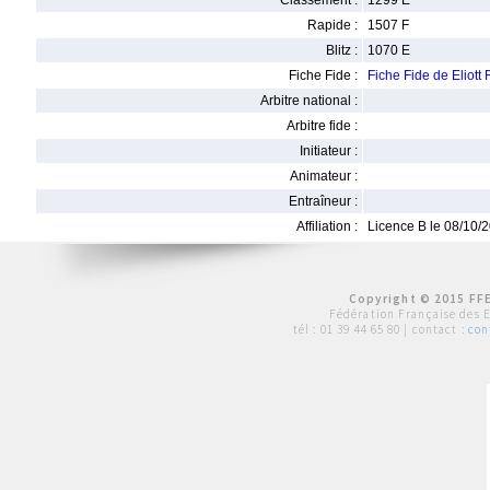
Classement :
1299 E
Rapide :
1507 F
Blitz :
1070 E
Fiche Fide :
Fiche Fide de Eliot
Arbitre national :
Arbitre fide :
Initiateur :
Animateur :
Entraîneur :
Affiliation :
Licence B le 08/10/
Copyright © 2015 FFE
Fédération Française des 
tél :
01 39 44 65 80
| contact :
con