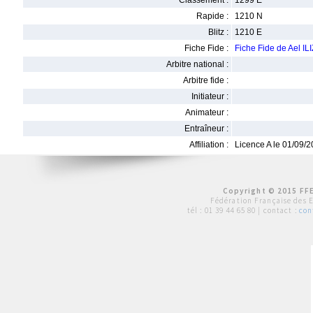
Classement :
1299 E
Rapide :
1210 N
Blitz :
1210 E
Fiche Fide :
Fiche Fide de Ael I
Arbitre national :
Arbitre fide :
Initiateur :
Animateur :
Entraîneur :
Affiliation :
Licence A le 01/09/
Copyright © 2015 FFE
Fédération Française des 
tél :
01 39 44 65 80
| contact :
con