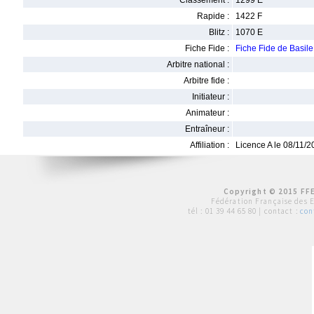
Classement :
1299 E
Rapide :
1422 F
Blitz :
1070 E
Fiche Fide :
Fiche Fide de Basi
Arbitre national :
Arbitre fide :
Initiateur :
Animateur :
Entraîneur :
Affiliation :
Licence A le 08/11/
Copyright © 2015 FFE
Fédération Française des 
tél :
01 39 44 65 80
| contact :
con