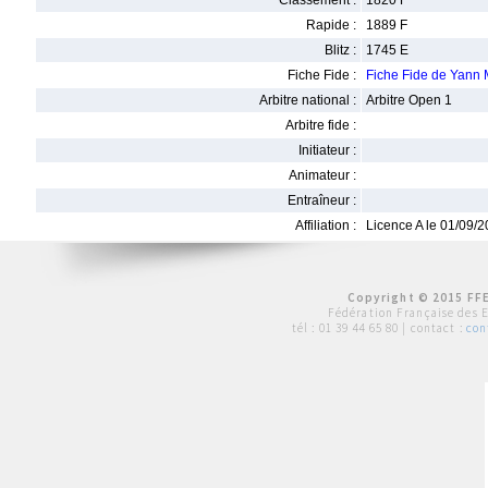
Classement :
1820 F
Rapide :
1889 F
Blitz :
1745 E
Fiche Fide :
Fiche Fide de Yan
Arbitre national :
Arbitre Open 1
Arbitre fide :
Initiateur :
Animateur :
Entraîneur :
Affiliation :
Licence A le 01/09/
Copyright © 2015 FFE
Fédération Française des 
tél :
01 39 44 65 80
| contact :
con