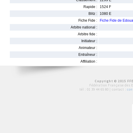
Classement :
1299 E
Rapide :
1524 F
Blitz :
1080 E
Fiche Fide :
Fiche Fide de Edo
Arbitre national :
Arbitre fide :
Initiateur :
Animateur :
Entraîneur :
Affiliation :
Copyright © 2015 FFE
Fédération Française des 
tél :
01 39 44 65 80
| contact :
con