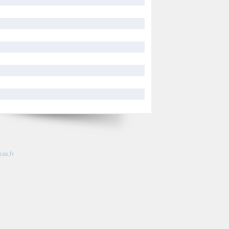
so.fr