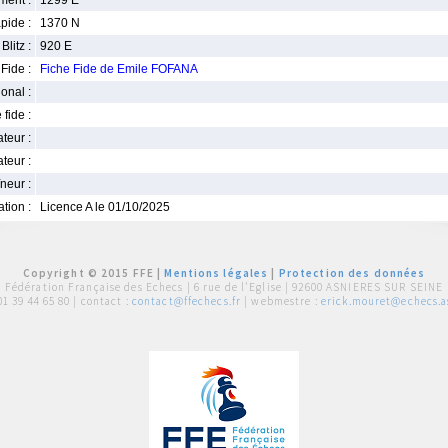
ment :
1299 E
pide :
1370 N
Blitz :
920 E
Fide :
Fiche Fide de Emile FOFANA
ional :
 fide :
iateur :
teur :
neur :
iation :
Licence A le 01/10/2025
Copyright © 2015 FFE |
Mentions légales
|
Protection des données
Fédération Française des Echecs |
6 rue de l'Eglise | 92600 ASNIERES SUR SEINE
01 39 44 65 80
| contact :
contact@ffechecs.fr
| webmestre :
erick.mouret@echecs.as