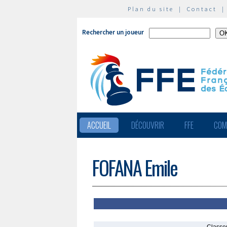
Plan du site
|
Contact
Rechercher un joueur
ACCUEIL
DÉCOUVRIR
FFE
COM
FOFANA Emile