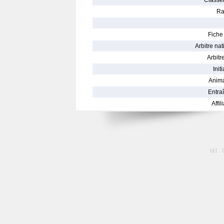
Classe
Ra
Fiche 
Arbitre nat
Arbitre
Init
Anima
Entraî
Affil
tél :