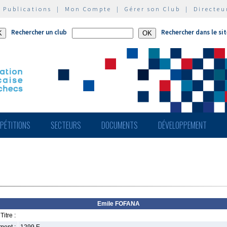
|
Publications
|
Mon Compte
|
Gérer son Club
|
Directeu
Rechercher un club
Rechercher dans le si
PÉTITIONS
SECTEURS
DOCUMENTS
DÉVELOPPEMENT
Emile FOFANA
Titre :