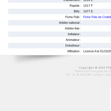
Classement :
1299 E
Rapide :
1417 F
Blitz :
1477 E
Fiche Fide :
Fiche Fide de Clotil
Arbitre national :
Arbitre fide :
Initiateur :
Animateur :
Entraîneur :
Affiliation :
Licence A le 01/10/
Copyright © 2015 FFE
Fédération Française des 
tél :
01 39 44 65 80
| contact :
con