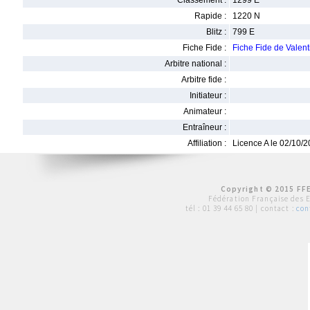
Classement :
1299 E
Rapide :
1220 N
Blitz :
799 E
Fiche Fide :
Fiche Fide de Val
Arbitre national :
Arbitre fide :
Initiateur :
Animateur :
Entraîneur :
Affiliation :
Licence A le 02/10/
Copyright © 2015 FFE
Fédération Française des 
tél :
01 39 44 65 80
| contact :
con