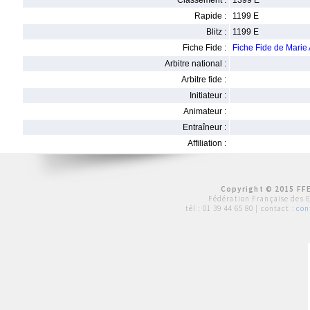
Classement :
1399 E
Rapide :
1199 E
Blitz :
1199 E
Fiche Fide :
Fiche Fide de Mari
Arbitre national :
Arbitre fide :
Initiateur :
Animateur :
Entraîneur :
Affiliation :
Copyright © 2015 FFE
Fédération Française des 
tél :
01 39 44 65 80
| contact :
con