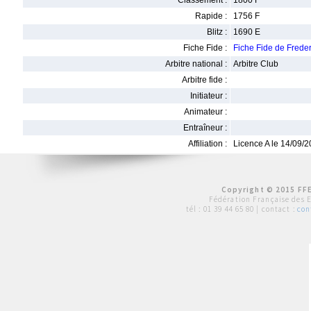
Classement :
1800 F
Rapide :
1756 F
Blitz :
1690 E
Fiche Fide :
Fiche Fide de Fre
Arbitre national :
Arbitre Club
Arbitre fide :
Initiateur :
Animateur :
Entraîneur :
Affiliation :
Licence A le 14/09/
Copyright © 2015 FFE
Fédération Française des 
tél :
01 39 44 65 80
| contact :
con