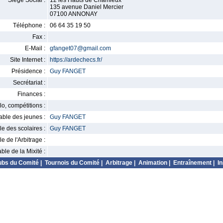
Siège Social :
12 les Hauts de Chamieux
135 avenue Daniel Mercier
07100 ANNONAY
Téléphone :
06 64 35 19 50
Fax :
E-Mail :
gfanget07@gmail.com
Site Internet :
https://ardechecs.fr/
Présidence :
Guy FANGET
Secrétariat :
Finances :
o, compétitions :
ble des jeunes :
Guy FANGET
 des scolaires :
Guy FANGET
 de l'Arbitrage :
le de la Mixité :
ubs du Comité
|
Tournois du Comité
|
Arbitrage
|
Animation
|
Entraînement
|
In