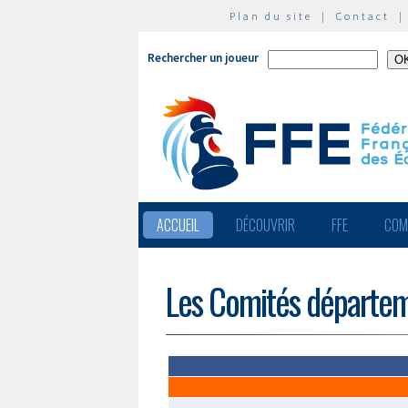
Plan du site
|
Contact
Rechercher un joueur
ACCUEIL
DÉCOUVRIR
FFE
COM
Les Comités départe