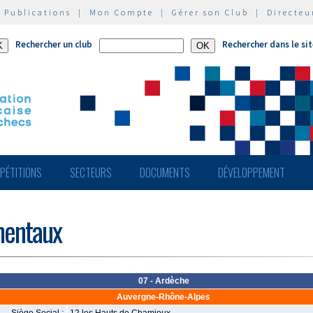
|
Publications
|
Mon Compte
|
Gérer son Club
|
Directeu
Rechercher un club
Rechercher dans le si
PÉTITIONS
SECTEURS
DOCUMENTS
DÉVELOPPEMENT
mentaux
07 - Ardèche
Auvergne-Rhône-Alpes