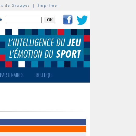
rs de Groupes
|
Imprimer
te
PARTENAIRES
BOUTIQUE