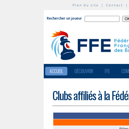
Plan du site
|
Contact
Rechercher un joueur
ACCUEIL
DÉCOUVRIR
FFE
COM
Clubs affiliés à la Féd