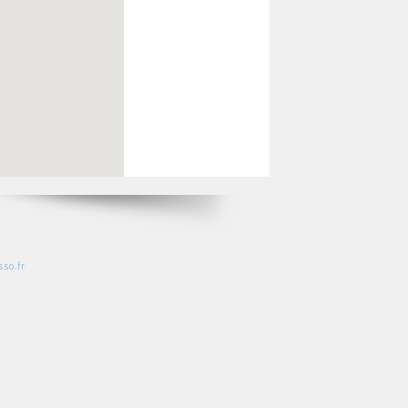
so.fr