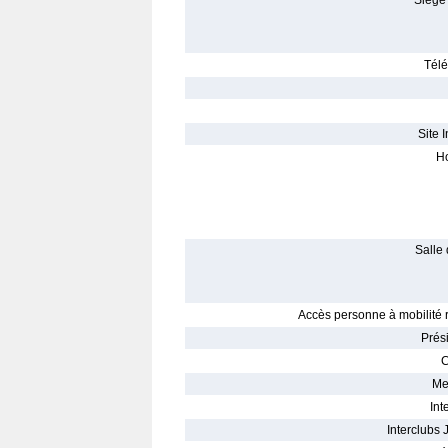
Siège 
Télé
Site I
Ho
Salle 
Accès personne à mobilité r
Prés
C
Me
Int
Interclubs 