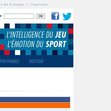
rs de Groupes
|
Imprimer
te
PARTENAIRES
BOUTIQUE