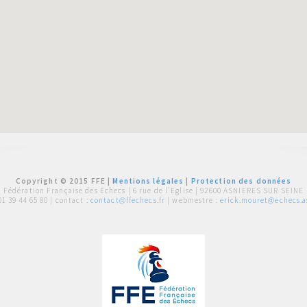
Copyright © 2015 FFE |
Mentions légales
|
Protection des données
Fédération Française des Echecs |
6 rue de l'Eglise | 92600 ASNIERES SUR SEINE
01 39 44 65 80
| contact :
contact@ffechecs.fr
| webmestre :
erick.mouret@echecs.as