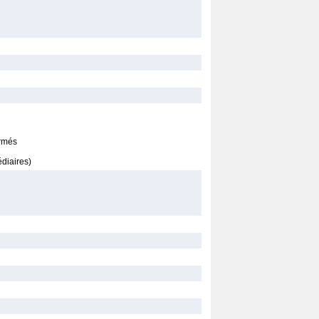
irmés
édiaires)