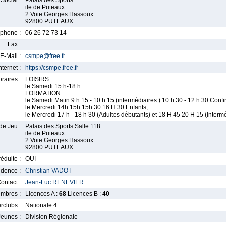
Social :
Palais des Sports
ile de Puteaux
2 Voie Georges Hassoux
92800 PUTEAUX
phone :
06 26 72 73 14
Fax :
E-Mail :
csmpe@free.fr
nternet :
https://csmpe.free.fr
raires :
LOISIRS
le Samedi 15 h-18 h
FORMATION
le Samedi Matin 9 h 15 - 10 h 15 (intermédiaires ) 10 h 30 - 12 h 30 Conf
le Mercredi 14h 15h 15h 30 16 H 30 Enfants,
le Mercredi 17 h - 18 h 30 (Adultes débutants) et 18 H 45 20 H 15 (Interm
de Jeu :
Palais des Sports Salle 118
ile de Puteaux
2 Voie Georges Hassoux
92800 PUTEAUX
éduite :
OUI
idence :
Christian VADOT
ontact :
Jean-Luc RENEVIER
mbres :
Licences A :
68
Licences B :
40
erclubs :
Nationale 4
Jeunes :
Division Régionale