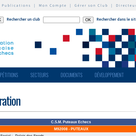
|
Publications
|
Mon Compte
|
Gérer son Club
|
Directeu
Rechercher un club
Rechercher dans le si
PÉTITIONS
SECTEURS
DOCUMENTS
DÉVELOPPEMENT
ération
C.S.M. Puteaux Echecs
M92008 - PUTEAUX