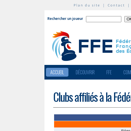
Plan du site
|
Contact
Rechercher un joueur
ACCUEIL
DÉCOUVRIR
FFE
COM
Clubs affiliés à la Féd