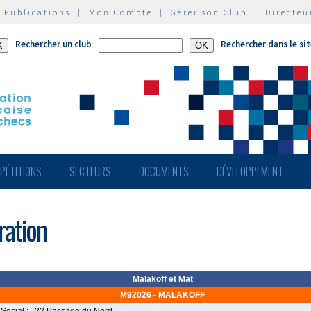
|
Publications
|
Mon Compte
|
Gérer son Club
|
Directeu
Rechercher un club
Rechercher dans le si
PÉTITIONS
SECTEURS
DOCUMENTS
DÉVELOPPEMENT
ération
Malakoff et Mat
M92026 - MALAKOFF