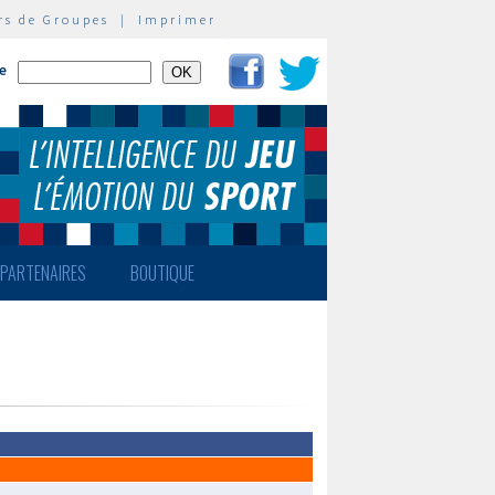
rs de Groupes
|
Imprimer
te
PARTENAIRES
BOUTIQUE