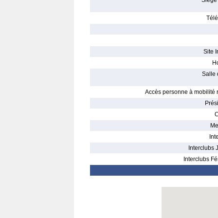
Siège 
Télé
Site I
Ho
Salle 
Accès personne à mobilité r
Prés
C
Me
Int
Interclubs 
Interclubs Fé