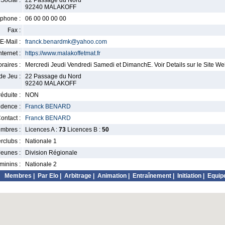
Social :
22 Passage du Nord
92240 MALAKOFF
phone :
06 00 00 00 00
Fax :
E-Mail :
franck.benardmk@yahoo.com
nternet :
https://www.malakoffetmat.fr
raires :
Mercredi Jeudi Vendredi Samedi et DimanchE. Voir Details sur le Site W
de Jeu :
22 Passage du Nord
92240 MALAKOFF
éduite :
NON
idence :
Franck BENARD
ontact :
Franck BENARD
mbres :
Licences A :
73
Licences B :
50
erclubs :
Nationale 1
Jeunes :
Division Régionale
minins :
Nationale 2
Membres
|
Par Elo
|
Arbitrage
|
Animation
|
Entraînement
|
Initiation
|
Equip