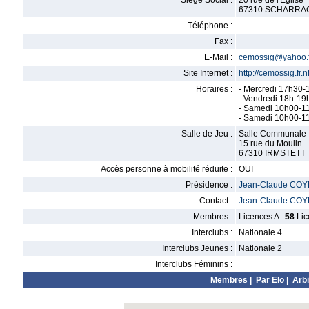
Siège Social :
20 rue de l'Eglise
67310 SCHARRA
Téléphone :
Fax :
E-Mail :
cemossig@yahoo.f
Site Internet :
http://cemossig.fr.n
Horaires :
- Mercredi 17h30-1
- Vendredi 18h-1
- Samedi 10h00-1
- Samedi 10h00-1
Salle de Jeu :
Salle Communale
15 rue du Moulin
67310 IRMSTETT
Accès personne à mobilité réduite :
OUI
Présidence :
Jean-Claude CO
Contact :
Jean-Claude CO
Membres :
Licences A :
58
Lic
Interclubs :
Nationale 4
Interclubs Jeunes :
Nationale 2
Interclubs Féminins :
Membres
|
Par Elo
|
Arbi