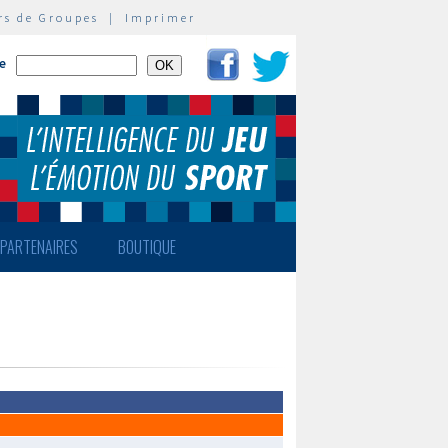
rs de Groupes
|
Imprimer
te
PARTENAIRES
BOUTIQUE