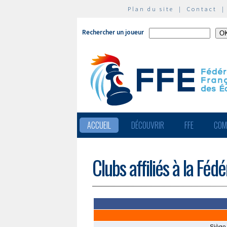
Plan du site
|
Contact
Rechercher un joueur
ACCUEIL
DÉCOUVRIR
FFE
COM
Clubs affiliés à la Féd