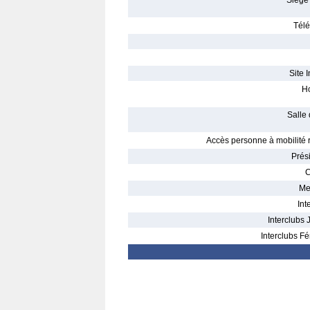
Siège 
Télé
Site I
Ho
Salle 
Accès personne à mobilité r
Prés
C
Me
Int
Interclubs 
Interclubs Fé