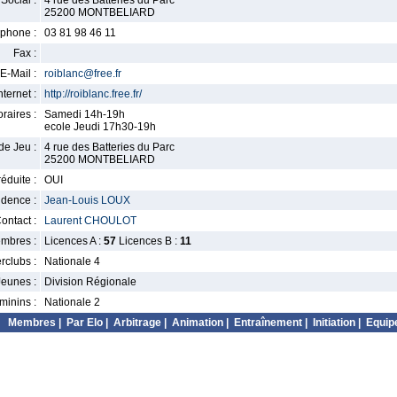
Social :
4 rue des Batteries du Parc
25200 MONTBELIARD
phone :
03 81 98 46 11
Fax :
E-Mail :
roiblanc@free.fr
nternet :
http://roiblanc.free.fr/
raires :
Samedi 14h-19h
ecole Jeudi 17h30-19h
de Jeu :
4 rue des Batteries du Parc
25200 MONTBELIARD
éduite :
OUI
idence :
Jean-Louis LOUX
ontact :
Laurent CHOULOT
mbres :
Licences A :
57
Licences B :
11
erclubs :
Nationale 4
Jeunes :
Division Régionale
minins :
Nationale 2
Membres
|
Par Elo
|
Arbitrage
|
Animation
|
Entraînement
|
Initiation
|
Equip