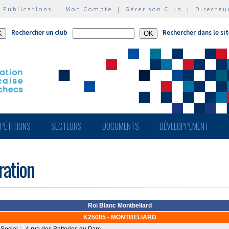
|
Publications
|
Mon Compte
|
Gérer son Club
|
Directeu
Rechercher un club
Rechercher dans le si
PÉTITIONS
SECTEURS
DOCUMENTS
DÉVELOPPEMENT
ération
Roi Blanc Montbeliard
K25005 - MONTBELIARD