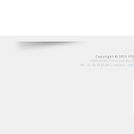
Copyright © 2015 FFE
Fédération Française des 
tél :
01 39 44 65 80
| contact :
con