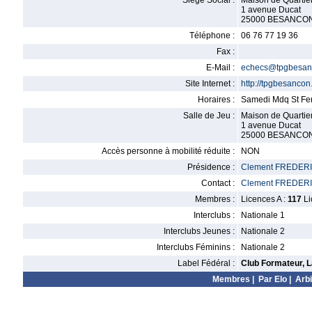
Siège Social :
Maison de Quartier
1 avenue Ducat
25000 BESANCO
Téléphone :
06 76 77 19 36
Fax :
E-Mail :
echecs@tpgbesan
Site Internet :
http://tpgbesanco
Horaires :
Samedi Mdq St Fer
Salle de Jeu :
Maison de Quartier
1 avenue Ducat
25000 BESANCO
Accès personne à mobilité réduite :
NON
Présidence :
Clement FREDER
Contact :
Clement FREDER
Membres :
Licences A :
117
Li
Interclubs :
Nationale 1
Interclubs Jeunes :
Nationale 2
Interclubs Féminins :
Nationale 2
Label Fédéral :
Club Formateur, L
Membres
|
Par Elo
|
Arbi