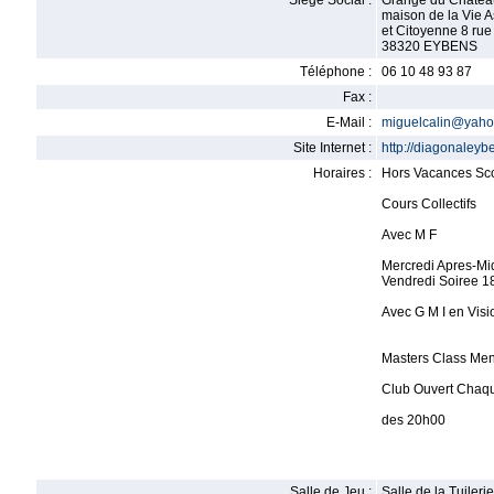
Siège Social :
Grange du Chatea
maison de la Vie A
et Citoyenne 8 ru
38320 EYBENS
Téléphone :
06 10 48 93 87
Fax :
E-Mail :
miguelcalin@yahoo
Site Internet :
http://diagonaley
Horaires :
Hors Vacances Sco
Cours Collectifs
Avec M F
Mercredi Apres-Mi
Vendredi Soiree 1
Avec G M I en Visi
Masters Class Men
Club Ouvert Chaq
des 20h00
Salle de Jeu :
Salle de la Tuilerie