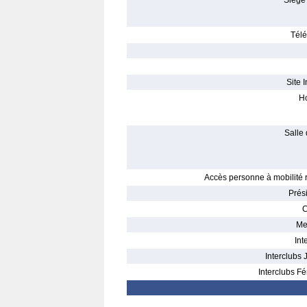
Siège 
Télé
Site I
Ho
Salle 
Accès personne à mobilité r
Prés
C
Me
Int
Interclubs 
Interclubs Fé