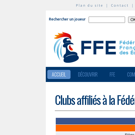
Plan du site
|
Contact
Rechercher un joueur
ACCUEIL
DÉCOUVRIR
FFE
COM
Clubs affiliés à la Féd