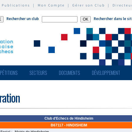
|
Publications
|
Mon Compte
|
Gérer son Club
|
Directeu
Rechercher un club
Rechercher dans le si
PÉTITIONS
SECTEURS
DOCUMENTS
DÉVELOPPEMENT
ération
Club d'Echecs de Hindisheim
B67117 - HINDISHEIM