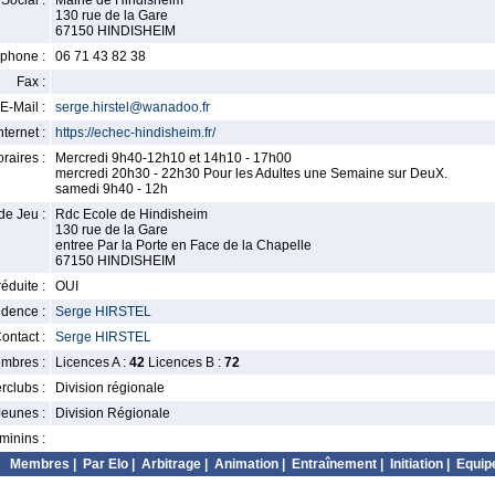
Social :
Mairie de Hindisheim
130 rue de la Gare
67150 HINDISHEIM
phone :
06 71 43 82 38
Fax :
E-Mail :
serge.hirstel@wanadoo.fr
nternet :
https://echec-hindisheim.fr/
raires :
Mercredi 9h40-12h10 et 14h10 - 17h00
mercredi 20h30 - 22h30 Pour les Adultes une Semaine sur DeuX.
samedi 9h40 - 12h
de Jeu :
Rdc Ecole de Hindisheim
130 rue de la Gare
entree Par la Porte en Face de la Chapelle
67150 HINDISHEIM
éduite :
OUI
idence :
Serge HIRSTEL
ontact :
Serge HIRSTEL
mbres :
Licences A :
42
Licences B :
72
erclubs :
Division régionale
Jeunes :
Division Régionale
minins :
Membres
|
Par Elo
|
Arbitrage
|
Animation
|
Entraînement
|
Initiation
|
Equip