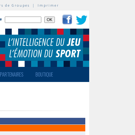
rs de Groupes
|
Imprimer
te
PARTENAIRES
BOUTIQUE