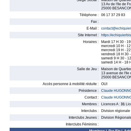
Siège Social :
Maison de Quartie
13 Av de l'Ile de F
25000 BESANCO
Téléphone :
06 17 37 29 83
Fax :
E-Mail :
contact@echiquierb
Site Internet :
https://echiquierbis
Horaires :
Mardi 17 H 30 - 19
mercredi 10 H - 1
mercredi 19 H - 2
vendredi 18 H 30 
samedi 9 H 30 - 1
samedi 14 H - 18 
Salle de Jeu :
Maison de Quartie
13 avenue de l'Ile
25000 BESANCO
Accès personne à mobilité réduite :
OUI
Présidence :
Claude HUGONN
Contact :
Claude HUGONN
Membres :
Licences A :
31
Lic
Interclubs :
Division régionale
Interclubs Jeunes :
Division Régional
Interclubs Féminins :