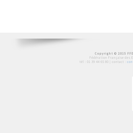
Copyright © 2015 FFE
Fédération Française des 
tél :
01 39 44 65 80
| contact :
con