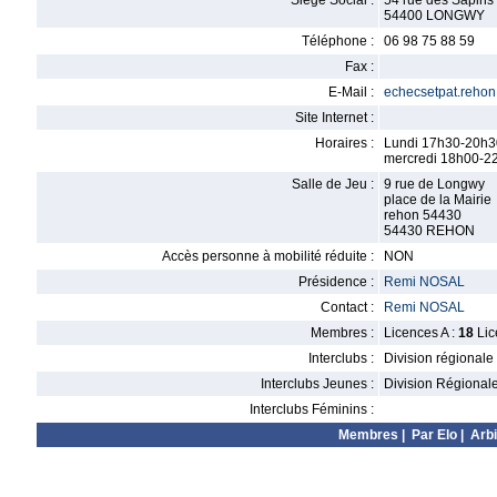
Siège Social :
54 rue des Sapins
54400 LONGWY
Téléphone :
06 98 75 88 59
Fax :
E-Mail :
echecsetpat.reho
Site Internet :
Horaires :
Lundi 17h30-20h3
mercredi 18h00-2
Salle de Jeu :
9 rue de Longwy
place de la Mairie
rehon 54430
54430 REHON
Accès personne à mobilité réduite :
NON
Présidence :
Remi NOSAL
Contact :
Remi NOSAL
Membres :
Licences A :
18
Lic
Interclubs :
Division régionale
Interclubs Jeunes :
Division Régional
Interclubs Féminins :
Membres
|
Par Elo
|
Arbi