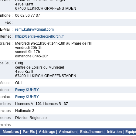
Social :
Centre de Loisirs du Muhlegel
4 rue Krafft
67400 ILLKIRCH GRAFFENSTADEN
phone :
06 62 56 77 37
Fax :
E-Mail :
remy.kuhry@gmail.com
nternet :
https://cercle-echecs-illkirch.fr
raires :
Mercredi 9h-11h30 et 14h-18h au Phare de l'Ill
vendredi 20h-1h
samedi 9h-17h
dimanche 8h45-20h
de Jeu :
Ceig
centre de Loisirs du Muhlegel
4 rue Krafft
67400 ILLKIRCH GRAFFENSTADEN
éduite :
OUI
idence :
Remy KUHRY
ontact :
Remy KUHRY
mbres :
Licences A :
101
Licences B :
37
erclubs :
Nationale 3
Jeunes :
Division Régionale
minins :
Membres
|
Par Elo
|
Arbitrage
|
Animation
|
Entraînement
|
Initiation
|
Equip