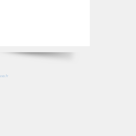
so.fr