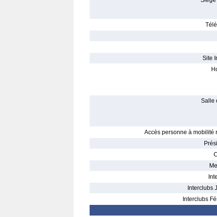
Siège 
Télé
Site I
Ho
Salle 
Accès personne à mobilité r
Prés
C
Me
Int
Interclubs 
Interclubs Fé