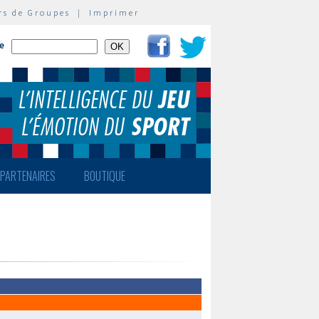
rs de Groupes
|
Imprimer
te
PARTENAIRES
BOUTIQUE