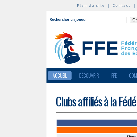
Plan du site
|
Contact
Rechercher un joueur
ACCUEIL
DÉCOUVRIR
FFE
COM
Clubs affiliés à la Féd