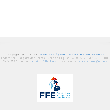
Copyright © 2015 FFE |
Mentions légales
|
Protection des données
Fédération Française des Echecs |
6 rue de l'Eglise | 92600 ASNIERES SUR SEINE
01 39 44 65 80
| contact :
contact@ffechecs.fr
| webmestre :
erick.mouret@echecs.as