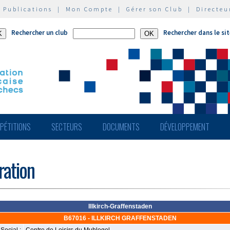
|
Publications
|
Mon Compte
|
Gérer son Club
|
Directeu
Rechercher un club
Rechercher dans le si
PÉTITIONS
SECTEURS
DOCUMENTS
DÉVELOPPEMENT
ération
Illkirch-Graffenstaden
B67016 - ILLKIRCH GRAFFENSTADEN